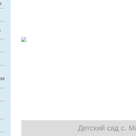
Я
А
ИЯ
Детский сад с. 
.