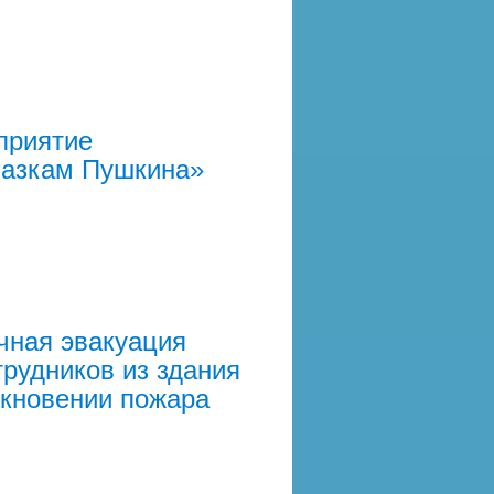
приятие
казкам Пушкина»
ная эвакуация
трудников из здания
икновении пожара