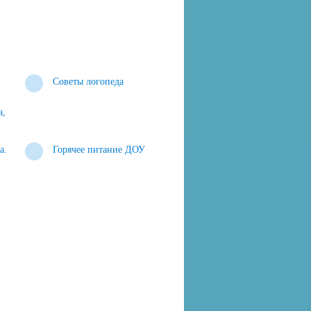
Советы логопеда
а,
.
а.
Горячее питание ДОУ