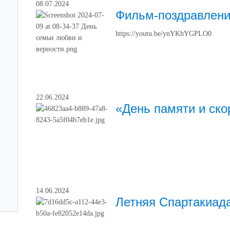
08.07.2024
01.07.2026
23.06.2026
Фильм-поздравлени
УО Администрации Артинского ГО
УО Администрации А
https://youtu.be/ynYKhYGPLO0
ПРИНЯТЫ АРТИНСКИЙ ЛИЦЕЙ И
ИДЕТ ПРИЕМКА ШК
СТАРОАРТИНСКАЯ СОШ
УЧЕБНОМУ ГОДУ...
22.06.2024
«День памяти и ско
25.06.2026
16.06.2026
УО Администрации Артинского ГО
УО Администрации А
ПРИЕМКА АЗИГУЛОВСКОЙ ШКОЛЫ
НАЧАЛАСЬ ПРИЕМК
ОБРАЗОВАТЕЛЬНЫХ
НОВОМУ УЧЕБНОМУ
14.06.2024
Летняя Спартакиада