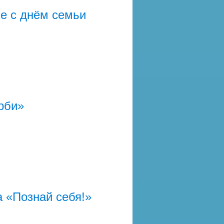
е с днём семьи
ртинского ГО
ОЛ К НОВОМУ
рби»
ртинского ГО
А
 ОРГАНИЗАЦИЙ К
 ГОДУ
 «Познай себя!»