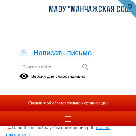
МАОУ "МАНЧАЖСКАЯ СОШ"
Написать письмо
Школьная служба примирения
Версия для слабовидящих
Положение о школьной службе примирения.pdf
(скачать)
(посмотреть)
Програма бесконфликтного общения.pdf
(скачать)
Сведения об образовательной организации
(посмотреть)
Приказ о создании рабочей группы школьной службы
примирения 2025-2026.pdf
(скачать)
(посмотреть)
План Школьной службы примерения.pdf
(скачать)
(посмотреть)