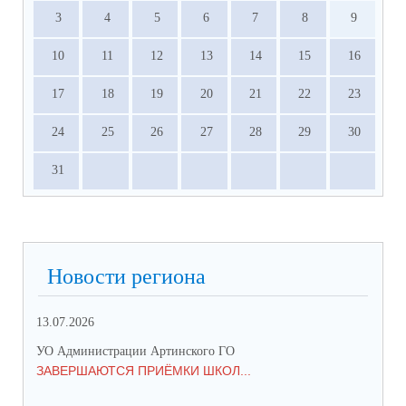
3
4
5
6
7
8
9
10
11
12
13
14
15
16
17
18
19
20
21
22
23
24
25
26
27
28
29
30
31
Новости региона
13.07.2026
01.
УО Администрации Артинского ГО
УО 
ЗАВЕРШАЮТСЯ ПРИЁМКИ ШКОЛ...
ПР
СО