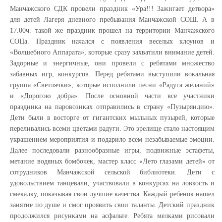
Манчажского СДК провели праздник «Ура!!! Зажигает детвора»
для детей Лагеря дневного пребывания Манчажской СОШ. А в
17.00ч. такой же праздник прошел на территории Манчажского
СОЦа. Праздник начался с появления веселых клоунов и
«Волшебного Аппарата», которые сразу захватили внимание детей.
Задорные и энергичные, они провели с ребятами множество
забавных игр, конкурсов. Перед ребятами выступили вокальная
группа «Светлячки», которые исполнили песни «Радуга желаний»
и «Дорогою добра». После основной части все участники
праздника на паровозиках отправились в страну «Пузыряндию».
Дети были в восторге от гигантских мыльных пузырей, которые
переливались всеми цветами радуги. Это зрелище стало настоящим
украшением мероприятия и подарило всем незабываемые эмоции.
Далее последовали разнообразные игры, подвижные эстафеты,
метание водяных бомбочек, мастер класс «Лето глазами детей» от
сотрудников Манчажской сельской библиотеки. Дети с
удовольствием танцевали, участвовали в конкурсах на ловкость и
смекалку, показывая свои лучшие качества. Каждый ребенок нашел
занятие по душе и смог проявить свои таланты. Детский праздник
продолжился рисунками на асфальте. Ребята мелками рисовали