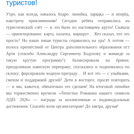
туристов!
Утро, как всегда, началось бодро: линейка, зарядка — и вперёд,
навстречу приключениям! Сегодня ребята отправились на
туристический слёт — и это было по настоящему круто! Сначала
— ориентирование: карта, палатка, маршрут… Кто сказал, что это
просто? Но наши юные туристы справились на ура! А потом —
полоса препятствий от Центра дополнительного образования пгт
Арти (спасибо Александру Сергеевичу Бодунову и команде за
такую крутую программу!): балансировали на бревне;
преодолевали навесную переправу; спускались и поднимались по
склону; форсировали водную преграду… И всё это — с улыбками,
смехом и поддержкой друзей! Дети в восторге, просят повторить
— и мы, кажется, обязательно это сделаем! На итоговой линейке
мы торжественно вручили «Лепестки Ромашки нашего символа
ЛДП- 2026» — награды за коллективные и индивидуальные
достижения. Спасибо всем организаторам! До завтра, друзья!