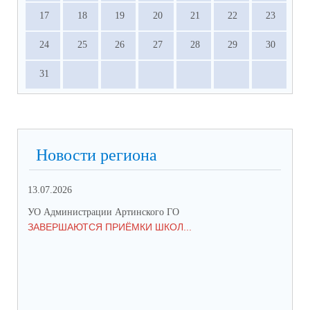
17
18
19
20
21
22
23
24
25
26
27
28
29
30
31
Новости региона
13.07.2026
01.
УО Администрации Артинского ГО
УО 
ЗАВЕРШАЮТСЯ ПРИЁМКИ ШКОЛ...
ПР
СО