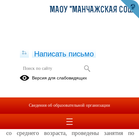
МАОУ "МАНЧАЖСКАЯ СОШ"
Написать письмо
День космонавтики
Версия для слабовидящих
13.04.2021
В группах были организованы выставки
Сведения об образовательной организации
книг о космосе и космонавтах. Дети с большим
интересом рассматривали книги с выставки.
В рамках недели во всех группах, начиная
со среднего возраста, проведены занятия по