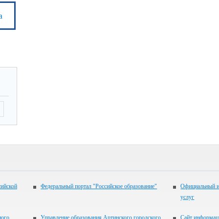
а
сийской
Федеральный портал "Российское образование"
Официальный и
услуг
ного
Управление образования Артинского городского
Сайт информац