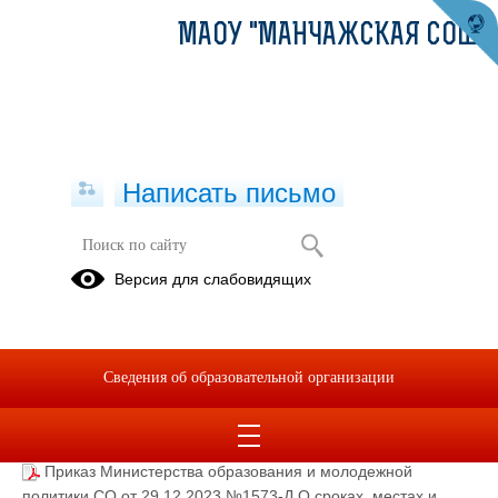
МАОУ "МАНЧАЖСКАЯ СОШ"
Написать письмо
ЕГЭ-2026
Версия для слабовидящих
03.02.2025
Сведения об образовательной организации
Формы заявлений на ГИА-11_ЕГЭ, ГВЭ-11 для ВТГ.pdf
(скачать)
(посмотреть)
Памятка участникам ЕГЭ.pdf
(скачать)
(посмотреть)
Приказ Министерства образования и молодежной
политики СО от 29.12.2023 №1573-Д О сроках, местах и