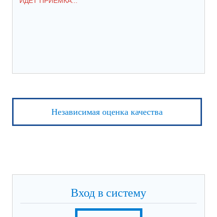
ИДЕТ ПРИЕМКА...
ПР
Независимая оценка качества
Вход в систему