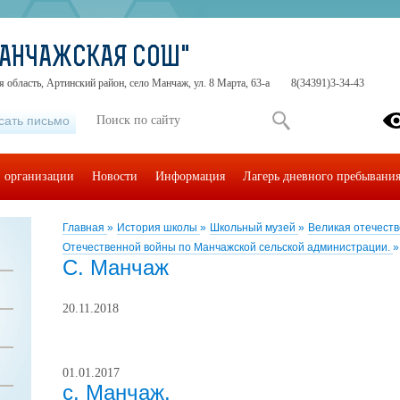
МАНЧАЖСКАЯ СОШ"
 область, Артинский район, село Манчаж, ул. 8 Марта, 63-а
8(34391)3-34-43
сать письмо
й организации
Новости
Информация
Лагерь дневного пребывани
Главная
»
История школы
»
Школьный музей
»
Великая отечест
Отечественной войны по Манчажской сельской администрации.
»
С. Манчаж
20.11.2018
01.01.2017
с. Манчаж.