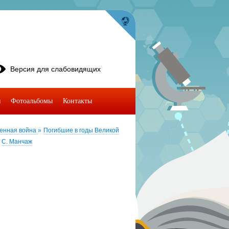
Версия для слабовидящих
я
Фотоальбомы
Контакты
венная война
»
Погибшие в годы Великой
С. Манчаж