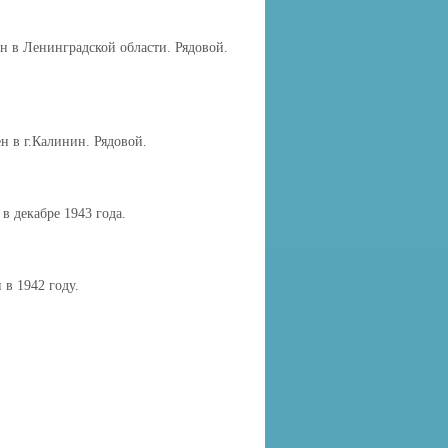
ен в Ленинградской области. Рядовой.
ртинского ГО
ОЛ К НОВОМУ
н в г.Калинин. Рядовой.
в декабре 1943 года.
ртинского ГО
А
 ОРГАНИЗАЦИЙ К
 в 1942 году.
 ГОДУ