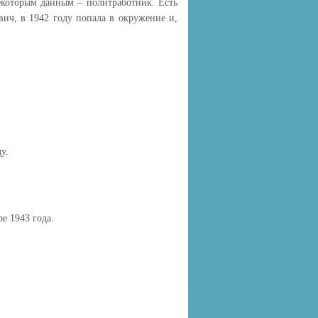
екоторым данным – политработник. Есть
ович, в 1942 году попала в окружение и,
у.
ре 1943 года.