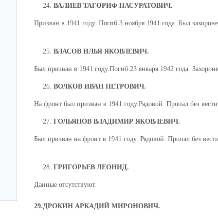
ВАЛИЕВ ТАГОРИФ НАСУРАТОВИЧ.
01.07.2026
23.06.2026
Призван в 1941 году. Погиб 3 ноября 1941 года. Был захорон
УО Администрации Артинского ГО
УО Администрации А
ПРИНЯТЫ АРТИНСКИЙ ЛИЦЕЙ И
ИДЕТ ПРИЕМКА ШК
СТАРОАРТИНСКАЯ СОШ
УЧЕБНОМУ ГОДУ...
ВЛАСОВ ИЛЬЯ ЯКОВЛЕВИЧ.
Был призван в 1941 году.Погиб 23 января 1942 года. Захороне
ВОЛКОВ ИВАН ПЕТРОВИЧ.
25.06.2026
16.06.2026
На фронт был призван в 1941 году.Рядовой. Пропал без вести 
УО Администрации Артинского ГО
УО Администрации А
ГОЛЬЯНОВ ВЛАДИМИР ЯКОВЛЕВИЧ.
ПРИЕМКА АЗИГУЛОВСКОЙ ШКОЛЫ
НАЧАЛАСЬ ПРИЕМК
ОБРАЗОВАТЕЛЬНЫХ
Был призван на фронт в 1941 году. Рядовой. Пропал без вести
НОВОМУ УЧЕБНОМУ
ГРИГОРЬЕВ ЛЕОНИД.
Данные отсутствуют.
29.ДРОКИН АРКАДИЙ МИРОНОВИЧ.